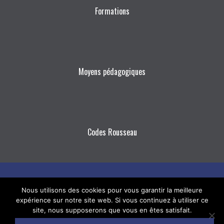
Formations
Moyens pédagogiques
Codes Rousseau
E-
Facebook
Nous utilisons des cookies pour vous garantir la meilleure
expérience sur notre site web. Si vous continuez à utiliser ce
mail
site, nous supposerons que vous en êtes satisfait.
© Labrid-Mazet -
mentions légales