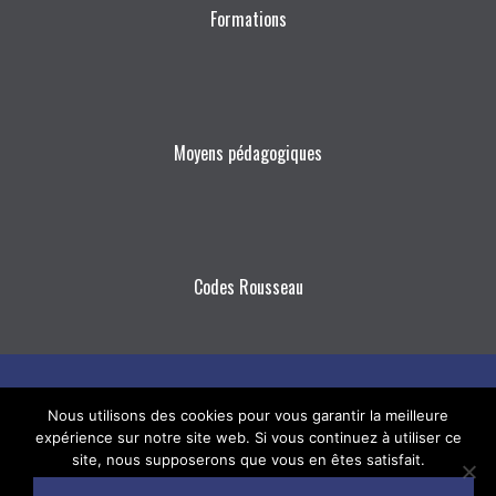
Formations
Moyens pédagogiques
Codes Rousseau
E-
Facebook
Nous utilisons des cookies pour vous garantir la meilleure
expérience sur notre site web. Si vous continuez à utiliser ce
mail
site, nous supposerons que vous en êtes satisfait.
© Labrid-Mazet -
mentions légales